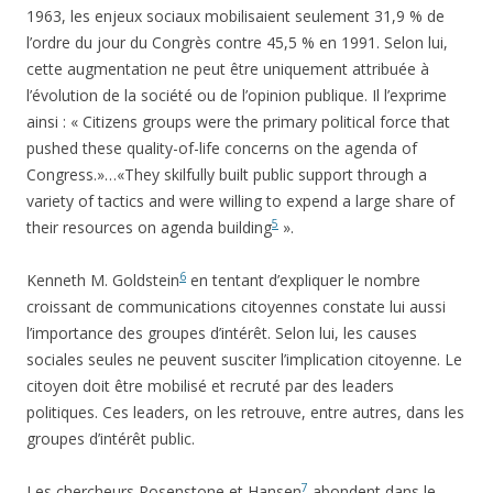
1963, les enjeux sociaux mobilisaient seulement 31,9 % de
l’ordre du jour du Congrès contre 45,5 % en 1991. Selon lui,
cette augmentation ne peut être uniquement attribuée à
l’évolution de la société ou de l’opinion publique. Il l’exprime
ainsi : « Citizens groups were the primary political force that
pushed these quality-of-life concerns on the agenda of
Congress.»…«They skilfully built public support through a
variety of tactics and were willing to expend a large share of
5
their resources on agenda building
».
6
Kenneth M. Goldstein
en tentant d’expliquer le nombre
croissant de communications citoyennes constate lui aussi
l’importance des groupes d’intérêt. Selon lui, les causes
sociales seules ne peuvent susciter l’implication citoyenne. Le
citoyen doit être mobilisé et recruté par des leaders
politiques. Ces leaders, on les retrouve, entre autres, dans les
groupes d’intérêt public.
7
Les chercheurs Rosenstone et Hansen
abondent dans le