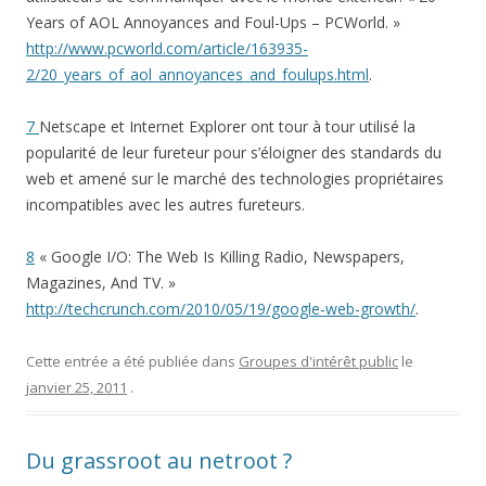
Years of AOL Annoyances and Foul-Ups – PCWorld. »
http://www.pcworld.com/article/163935-
2/20_years_of_aol_annoyances_and_foulups.html
.
7
Netscape et Internet Explorer ont tour à tour utilisé la
popularité de leur fureteur pour s’éloigner des standards du
web et amené sur le marché des technologies propriétaires
incompatibles avec les autres fureteurs.
8
« Google I/O: The Web Is Killing Radio, Newspapers,
Magazines, And TV. »
http://techcrunch.com/2010/05/19/google-web-growth/
.
Cette entrée a été publiée dans
Groupes d'intérêt public
le
janvier 25, 2011
.
Du grassroot au netroot ?