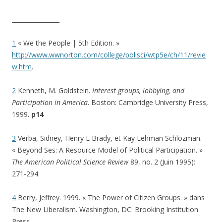
________________
1
« We the People | 5th Edition. »
http://www.wwnorton.com/college/polisci/wtp5e/ch/11/revie
w.htm
.
2
Kenneth, M. Goldstein.
Interest groups, lobbying, and
Participation in America
. Boston: Cambridge University Press,
1999.
p14
3
Verba, Sidney, Henry E Brady, et Kay Lehman Schlozman.
« Beyond Ses: A Resource Model of Political Participation. »
The American Political Science Review
89, no. 2 (Juin 1995):
271-294.
4
Berry, Jeffrey. 1999. « The Power of Citizen Groups. » dans
The New Liberalism. Washington, DC: Brooking Institution
Press.