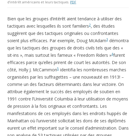
d’intérêt américains et leurs tactiques.
PDF
Bien que les groupes d’intérêt aient tendance à utiliser des
2
tactiques avec lesquelles ils sont familiers
, des études
suggèrent que des tactiques originales ou confrontantes
3
soient plus efficaces. Par exemple, Doug McAdam
démontra
que les tactiques des groupes de droits civils tels que des «
4
sit-ins », mais surtout les fameux « Freedom Riders »
furent
efficaces parce qu’elles prirent de court les autorités. De son
5
côté, Holly J. McCammon
identifia les nombreuses marches
organisées par les suffragettes – une nouveauté en 1913! –
comme un des facteurs déterminants dans leur victoire. On
attribue également le succès des employés de soutien en
1991 contre l’Université Columbia à leur utilisation de moyens
de pression à la fois originaux et confrontants. Les
manifestations de ces employés dans les endroits huppés de
Manhattan où l’université sollicitait les dons de ses diplômés
eurent un effet important sur le conseil d’administration. Dans
son analyse de 53 tactiques utilisées par des groupes