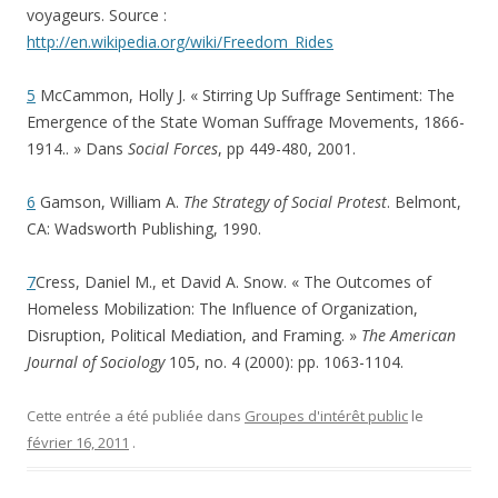
voyageurs. Source :
http://en.wikipedia.org/wiki/Freedom_Rides
5
McCammon, Holly J. « Stirring Up Suffrage Sentiment: The
Emergence of the State Woman Suffrage Movements, 1866-
1914.. » Dans
Social Forces
, pp 449-480, 2001.
6
Gamson, William A.
The Strategy of Social Protest
. Belmont,
CA: Wadsworth Publishing, 1990.
7
Cress, Daniel M., et David A. Snow. « The Outcomes of
Homeless Mobilization: The Influence of Organization,
Disruption, Political Mediation, and Framing. »
The American
Journal of Sociology
105, no. 4 (2000): pp. 1063-1104.
Cette entrée a été publiée dans
Groupes d'intérêt public
le
février 16, 2011
.