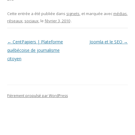
Cette entrée a été publiée dans
signets
, et marquée avec
médias
,
réseaux
,
sociaux
, le
février 3, 2010
.
Navigation des articles
←
CentPapiers | Plateforme
Joomla et le SEO
→
québécoise de journalisme
citoyen
Fièrement propulsé par WordPress