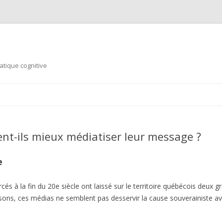
tique cognitive
Aller au contenu principal
ent-ils mieux médiatiser leur message ?
e
à la fin du 20e siècle ont laissé sur le territoire québécois deux g
aisons, ces médias ne semblent pas desservir la cause souverainiste a