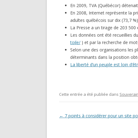
En 2009, TVA (Québécor) détenait
En 2008, Internet représente la pr
adultes québécois sur dix (73,7 %)
La Presse a un tirage de 203 500
Les données ont été recueillies d
toile/
) et par la recherche de mots
Selon une des organisations les p
déterminants dans la position ob
La liberté d’un peuple est loin d’ê
Cette entrée a été publiée dans
Souverain
Navigation des articles
←
7 points à considérer pour un site pol