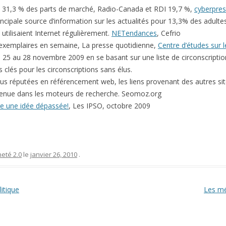
 31,3 % des parts de marché, Radio-Canada et RDI 19,7 %,
cyberpres
incipale source d’information sur les actualités pour 13,3% des adult
 utilisaient Internet régulièrement.
NETendances
, Cefrio
 exemplaires en semaine, La presse quotidienne,
Centre d’études sur 
u 25 au 28 novembre 2009 en se basant sur une liste de circonscriptio
 clés pour les circonscriptions sans élus.
lus réputées en référencement web, les liens provenant des autres sit
tenue dans les moteurs de recherche. Seomoz.org
tre une idée dépassée!
, Les IPSO, octobre 2009
eté 2.0
le
janvier 26, 2010
.
itique
Les mé