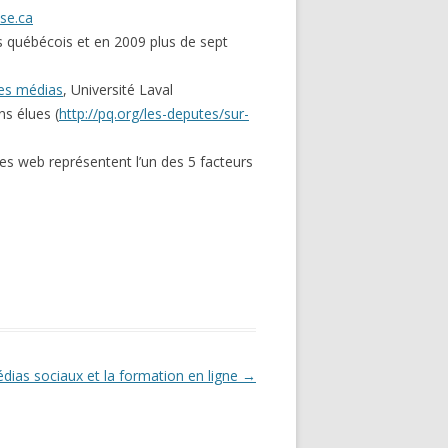
se.ca
es québécois et en 2009 plus de sept
les médias
, Université Laval
ns élues (
http://pq.org/les-deputes/sur-
es web représentent l’un des 5 facteurs
dias sociaux et la formation en ligne
→