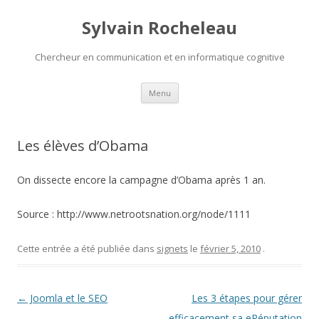
Sylvain Rocheleau
Chercheur en communication et en informatique cognitive
Aller au contenu principal
Menu
Les élèves d’Obama
On dissecte encore la campagne d’Obama après 1 an.
Source : http://www.netrootsnation.org/node/1111
Cette entrée a été publiée dans
signets
le
février 5, 2010
.
Navigation des articles
←
Joomla et le SEO
Les 3 étapes pour gérer
efficacement sa eRéputation