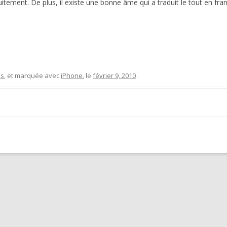
tement. De plus, il existe une bonne âme qui a traduit le tout en fran
ss
, et marquée avec
iPhone
, le
février 9, 2010
.