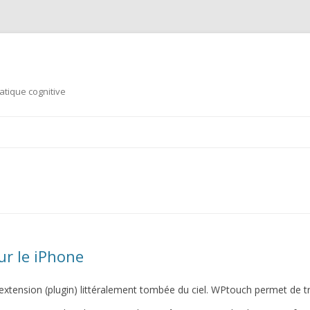
tique cognitive
Aller au contenu principal
r le iPhone
 extension (plugin) littéralement tombée du ciel. WPtouch permet de 