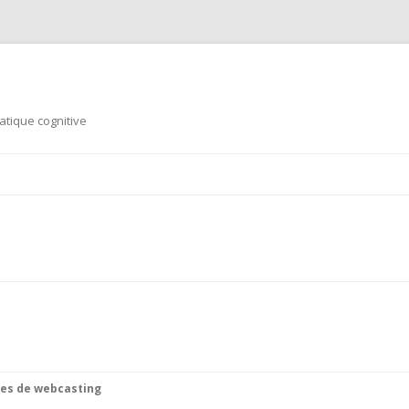
tique cognitive
Aller au contenu principal
res de webcasting