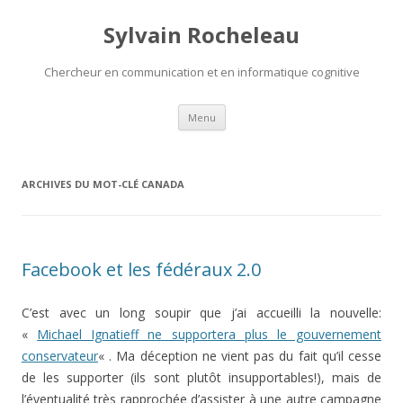
Sylvain Rocheleau
Chercheur en communication et en informatique cognitive
Aller au contenu principal
Menu
ARCHIVES DU MOT-CLÉ
CANADA
Facebook et les fédéraux 2.0
C’est avec un long soupir que j’ai accueilli la nouvelle:
«
Michael Ignatieff ne supportera plus le gouvernement
conservateur
« . Ma déception ne vient pas du fait qu’il cesse
de les supporter (ils sont plutôt insupportables!), mais de
l’éventualité très rapprochée d’assister à une autre campagne