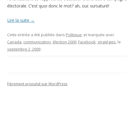
électorale. C’est quoi donc le mot? ah, oui: sursaturé!
Lire la suite
→
Cette entrée a été publiée dans
Politique
, et marquée avec
Canada
,
communication
,
élection 2009
,
Facebook
,
stratégies
, le
septembre 2, 2009
.
Fièrement propulsé par WordPress