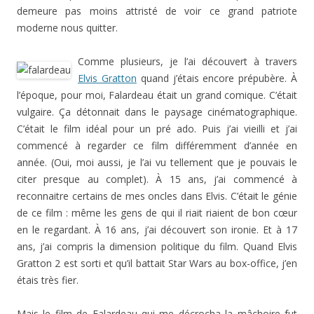
demeure pas moins attristé de voir ce grand patriote
moderne nous quitter.
Comme plusieurs, je l’ai découvert à travers
Elvis Gratton
quand j’étais encore prépubère. À
l’époque, pour moi, Falardeau était un grand comique. C’était
vulgaire. Ça détonnait dans le paysage cinématographique.
C’était le film idéal pour un pré ado. Puis j’ai vieilli et j’ai
commencé à regarder ce film différemment d’année en
année. (Oui, moi aussi, je l’ai vu tellement que je pouvais le
citer presque au complet). À 15 ans, j’ai commencé à
reconnaitre certains de mes oncles dans Elvis. C’était le génie
de ce film : même les gens de qui il riait riaient de bon cœur
en le regardant. À 16 ans, j’ai découvert son ironie. Et à 17
ans, j’ai compris la dimension politique du film. Quand Elvis
Gratton 2 est sorti et qu’il battait Star Wars au box-office, j’en
étais très fier.
Mais le film de Falardeau qui me décrocha la mâchoire fut