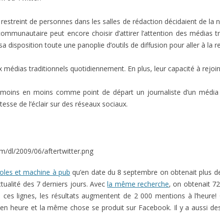
estreint de personnes dans les salles de rédaction décidaient de la no
ommunautaire peut encore choisir d’attirer l’attention des médias tra
a disposition toute une panoplie d’outils de diffusion pour aller à la 
 médias traditionnels quotidiennement. En plus, leur capacité à rejoin
de moins en moins comme point de départ un journaliste d’un média 
tesse de l’éclair sur des réseaux sociaux.
m/dl/2009/06/aftertwitter.png
oles et machine à pub
qu’en date du 8 septembre on obtenait plus de
ctualité des 7 derniers jours. Avec
la même recherche
, on obtenait 7
ces lignes, les résultats augmentent de 2 000 mentions à l’heure! 
e en heure et la même chose se produit sur Facebook. Il y a aussi des