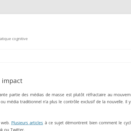
tique cognitive
Aller au contenu principal
i impact
nte partie des médias de masse est plutôt réfractaire au mouvement
u média traditionnel n’a plus le contrôle exclusif de la nouvelle. Il
e web.
Plusieurs articles
à ce sujet démontrent bien comment le cycle
k ou Twitter.