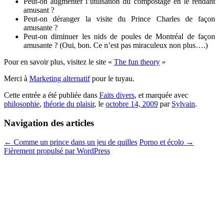
Peut-on augmenter l’utilisation du compostage en le rendant
amusant ?
Peut-on déranger la visite du Prince Charles de façon
amusante ?
Peut-on diminuer les nids de poules de Montréal de façon
amusante ? (Oui, bon. Ce n’est pas miraculeux non plus….)
Pour en savoir plus, visitez le site «
The fun theory
»
Merci à
Marketing alternatif
pour le tuyau.
Cette entrée a été publiée dans
Faits divers
, et marquée avec
philosophie
,
théorie du plaisir
, le
octobre 14, 2009
par
Sylvain
.
Navigation des articles
←
Comme un prince dans un jeu de quilles
Porno et écolo
→
Fièrement propulsé par WordPress