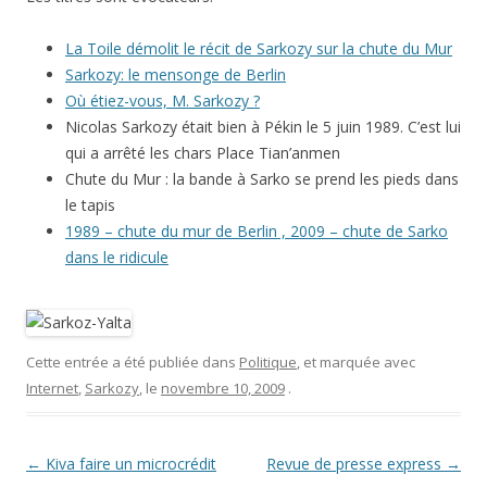
La Toile démolit le récit de Sarkozy sur la chute du Mur
Sarkozy: le mensonge de Berlin
Où étiez-vous, M. Sarkozy ?
Nicolas Sarkozy était bien à Pékin le 5 juin 1989. C’est lui
qui a arrêté les chars Place Tian’anmen
Chute du Mur : la bande à Sarko se prend les pieds dans
le tapis
1989 – chute du mur de Berlin , 2009 – chute de Sarko
dans le ridicule
Cette entrée a été publiée dans
Politique
, et marquée avec
Internet
,
Sarkozy
, le
novembre 10, 2009
.
Navigation des articles
←
Kiva faire un microcrédit
Revue de presse express
→