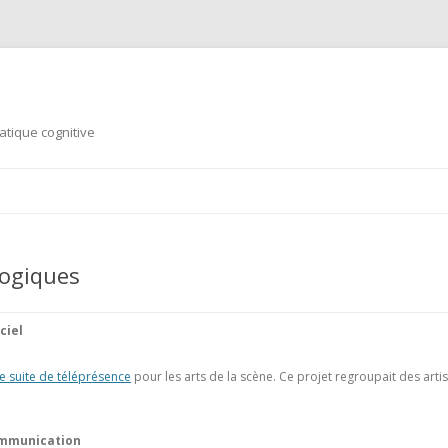
tique cognitive
Aller au contenu principal
logiques
ciel
e suite de téléprésence
pour les arts de la scène. Ce projet regroupait des ar
ommunication