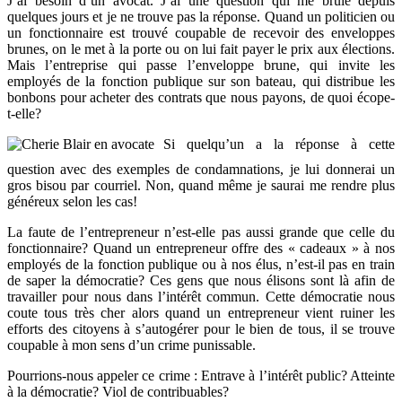
J’ai besoin d’un avocat. J’ai une question qui me brule depuis
quelques jours et je ne trouve pas la réponse. Quand un politicien ou
un fonctionnaire est trouvé coupable de recevoir des enveloppes
brunes, on le met à la porte ou on lui fait payer le prix aux élections.
Mais l’entreprise qui passe l’enveloppe brune, qui invite les
employés de la fonction publique sur son bateau, qui distribue les
bonbons pour acheter des contrats que nous payons, de quoi écope-
t-elle?
Si quelqu’un a la réponse à cette
question avec des exemples de condamnations, je lui donnerai un
gros bisou par courriel. Non, quand même je saurai me rendre plus
généreux selon les cas!
La faute de l’entrepreneur n’est-elle pas aussi grande que celle du
fonctionnaire? Quand un entrepreneur offre des « cadeaux » à nos
employés de la fonction publique ou à nos élus, n’est-il pas en train
de saper la démocratie? Ces gens que nous élisons sont là afin de
travailler pour nous dans l’intérêt commun. Cette démocratie nous
coute tous très cher alors quand un entrepreneur vient ruiner les
efforts des citoyens à s’autogérer pour le bien de tous, il se trouve
coupable à mon sens d’un crime punissable.
Pourrions-nous appeler ce crime : Entrave à l’intérêt public? Atteinte
à la démocratie? Viol de contribuables?