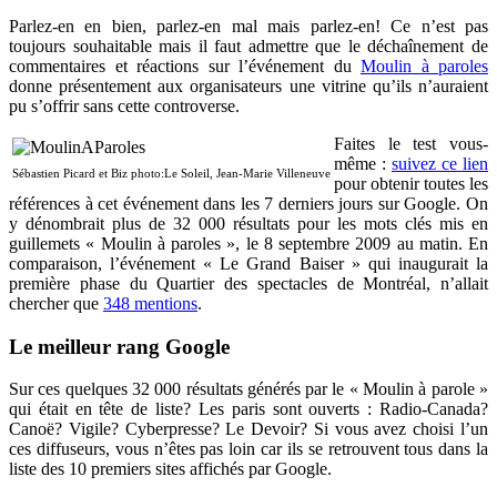
Parlez-en en bien, parlez-en mal mais parlez-en! Ce n’est pas
toujours souhaitable mais il faut admettre que le déchaînement de
commentaires et réactions sur l’événement du
Moulin à paroles
donne présentement aux organisateurs une vitrine qu’ils n’auraient
pu s’offrir sans cette controverse.
Faites le test vous-
même :
suivez ce lien
Sébastien Picard et Biz photo:Le Soleil, Jean-Marie Villeneuve
pour obtenir toutes les
références à cet événement dans les 7 derniers jours sur Google. On
y dénombrait plus de 32 000 résultats pour les mots clés mis en
guillemets « Moulin à paroles », le 8 septembre 2009 au matin. En
comparaison, l’événement « Le Grand Baiser » qui inaugurait la
première phase du Quartier des spectacles de Montréal, n’allait
chercher que
348 mentions
.
Le meilleur rang Google
Sur ces quelques 32 000 résultats générés par le « Moulin à parole »
qui était en tête de liste? Les paris sont ouverts : Radio-Canada?
Canoë? Vigile? Cyberpresse? Le Devoir? Si vous avez choisi l’un
ces diffuseurs, vous n’êtes pas loin car ils se retrouvent tous dans la
liste des 10 premiers sites affichés par Google.