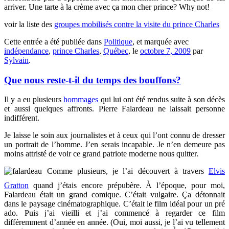
arriver. Une tarte à la crème avec ça mon cher prince? Why not!
voir la liste des
groupes mobilisés contre la visite du prince Charles
Cette entrée a été publiée dans
Politique
, et marquée avec
indépendance
,
prince Charles
,
Québec
, le
octobre 7, 2009
par
Sylvain
.
Que nous reste-t-il du temps des bouffons?
Il y a eu plusieurs
hommages
qui lui ont été rendus suite à son décès
et aussi quelques affronts. Pierre Falardeau ne laissait personne
indifférent.
Je laisse le soin aux journalistes et à ceux qui l’ont connu de dresser
un portrait de l’homme. J’en serais incapable. Je n’en demeure pas
moins attristé de voir ce grand patriote moderne nous quitter.
Comme plusieurs, je l’ai découvert à travers
Elvis
Gratton
quand j’étais encore prépubère. À l’époque, pour moi,
Falardeau était un grand comique. C’était vulgaire. Ça détonnait
dans le paysage cinématographique. C’était le film idéal pour un pré
ado. Puis j’ai vieilli et j’ai commencé à regarder ce film
différemment d’année en année. (Oui, moi aussi, je l’ai vu tellement