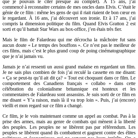
que je pouvais le citer presque au complet). À 15 ans, j’ai
commencé à reconnaitre certains de mes oncles dans Elvis. C’était le
génie de ce film : même les gens de qui il riait riaient de bon cœur en
le regardant. À 16 ans, j’ai découvert son ironie. Et à 17 ans, j’ai
compris la dimension politique du film. Quand Elvis Gratton 2 est
sorti et qu’il battait Star Wars au box-office, j’en étais très fier.
Mais le film de Falardeau qui me décrocha la mâchoire fut sans
aucun doute « Le temps des bouffons ». Ce n’est pas le meilleur de
ces films, mais c’est le plus grand coup de poing cinématographique
que je n’ai jamais vu.
Jamais je n’ai ressenti un aussi grand malaise en regardant un film.
Je ne sais plus combien de fois j’ai reculé la cassette en me disant:
« Ça se peut-tu qu’il ait dit ça? » Tout est choquant dans ce film. Le
comportement des Canadiens français « collabo » dans cette
célébration du colonialisme britannique est honteux et les
commentaires de Falardeau sont assassins. Je suis sorti de ce film en
me disant « Y’a raison, mais là il va trop loin ». Puis, j’ai (encore)
vieilli et mon regard sur ce film a changé.
Ce film, je le vois maintenant comme un appel au combat. Pas à la
prise des armes, mais au genre de combats qui mènent à la liberté
des peuples. Les peuples ne se libèrent pas par référendum. Les
peuples se libèrent quand ils combattent et gagnent contre des élites