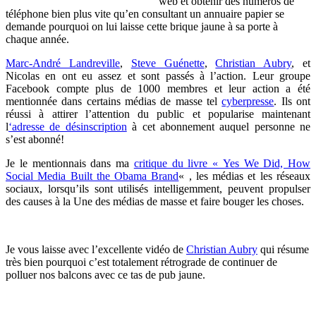
web et obtenir des numéros de
téléphone bien plus vite qu’en consultant un annuaire papier se
demande pourquoi on lui laisse cette brique jaune à sa porte à
chaque année.
Marc-André Landreville
,
Steve Guénette
,
Christian Aubry
, et
Nicolas en ont eu assez et sont passés à l’action. Leur groupe
Facebook compte plus de 1000 membres et leur action a été
mentionnée dans certains médias de masse tel
cyberpresse
. Ils ont
réussi à attirer l’attention du public et popularise maintenant
l
‘adresse de désinscription
à cet abonnement auquel personne ne
s’est abonné!
Je le mentionnais dans ma
critique du livre « Yes We Did, How
Social Media Built the Obama Brand
« , les médias et les réseaux
sociaux, lorsqu’ils sont utilisés intelligemment, peuvent propulser
des causes à la Une des médias de masse et faire bouger les choses.
Je vous laisse avec l’excellente vidéo de
Christian Aubry
qui résume
très bien pourquoi c’est totalement rétrograde de continuer de
polluer nos balcons avec ce tas de pub jaune.