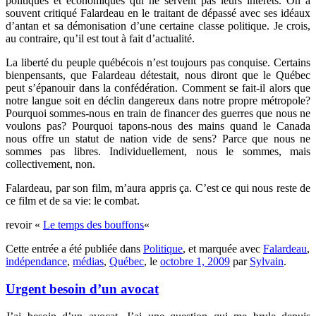
politiques et économiques qui ne servent pas leurs intérêts. On a
souvent critiqué Falardeau en le traitant de dépassé avec ses idéaux
d’antan et sa démonisation d’une certaine classe politique. Je crois,
au contraire, qu’il est tout à fait d’actualité.
La liberté du peuple québécois n’est toujours pas conquise. Certains
bienpensants, que Falardeau détestait, nous diront que le Québec
peut s’épanouir dans la confédération. Comment se fait-il alors que
notre langue soit en déclin dangereux dans notre propre métropole?
Pourquoi sommes-nous en train de financer des guerres que nous ne
voulons pas? Pourquoi tapons-nous des mains quand le Canada
nous offre un statut de nation vide de sens? Parce que nous ne
sommes pas libres. Individuellement, nous le sommes, mais
collectivement, non.
Falardeau, par son film, m’aura appris ça. C’est ce qui nous reste de
ce film et de sa vie: le combat.
revoir «
Le temps des bouffons
«
Cette entrée a été publiée dans
Politique
, et marquée avec
Falardeau
,
indépendance
,
médias
,
Québec
, le
octobre 1, 2009
par
Sylvain
.
Urgent besoin d’un avocat