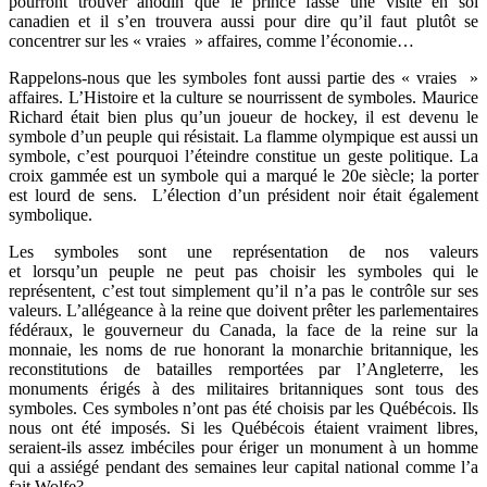
pourront trouver anodin que le prince fasse une visite en sol
canadien et il s’en trouvera aussi pour dire qu’il faut plutôt se
concentrer sur les « vraies » affaires, comme l’économie…
Rappelons-nous que les symboles font aussi partie des « vraies »
affaires. L’Histoire et la culture se nourrissent de symboles. Maurice
Richard était bien plus qu’un joueur de hockey, il est devenu le
symbole d’un peuple qui résistait. La flamme olympique est aussi un
symbole, c’est pourquoi l’éteindre constitue un geste politique. La
croix gammée est un symbole qui a marqué le 20e siècle; la porter
est lourd de sens. L’élection d’un président noir était également
symbolique.
Les symboles sont une représentation de nos valeurs
et lorsqu’un peuple ne peut pas choisir les symboles qui le
représentent, c’est tout simplement qu’il n’a pas le contrôle sur ses
valeurs. L’allégeance à la reine que doivent prêter les parlementaires
fédéraux, le gouverneur du Canada, la face de la reine sur la
monnaie, les noms de rue honorant la monarchie britannique, les
reconstitutions de batailles remportées par l’Angleterre, les
monuments érigés à des militaires britanniques sont tous des
symboles. Ces symboles n’ont pas été choisis par les Québécois. Ils
nous ont été imposés. Si les Québécois étaient vraiment libres,
seraient-ils assez imbéciles pour ériger un monument à un homme
qui a assiégé pendant des semaines leur capital national comme l’a
fait Wolfe?