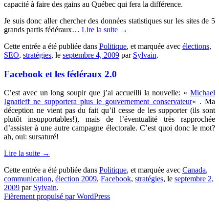
capacité à faire des gains au Québec qui fera la différence.
Je suis donc aller chercher des données statistiques sur les sites de 5
grands partis fédéraux…
Lire la suite
→
Cette entrée a été publiée dans
Politique
, et marquée avec
élections
,
SEO
,
stratégies
, le
septembre 4, 2009
par
Sylvain
.
Facebook et les fédéraux 2.0
C’est avec un long soupir que j’ai accueilli la nouvelle: «
Michael
Ignatieff ne supportera plus le gouvernement conservateur
« . Ma
déception ne vient pas du fait qu’il cesse de les supporter (ils sont
plutôt insupportables!), mais de l’éventualité très rapprochée
d’assister à une autre campagne électorale. C’est quoi donc le mot?
ah, oui: sursaturé!
Lire la suite
→
Cette entrée a été publiée dans
Politique
, et marquée avec
Canada
,
communication
,
élection 2009
,
Facebook
,
stratégies
, le
septembre 2,
2009
par
Sylvain
.
Fièrement propulsé par WordPress