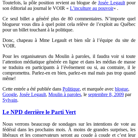
Toutefois, la pôle position revient au blogue de
Josée Legault
pour
son éditorial au journal le VOIR «
L’inculture au pouvoir
« .
Ce seul billet a généré plus de 80 commentaires. N’importe quel
blogueur vous dira à quel point cela relève de l’exploit au Québec
pour un billet touchant à la politique.
Donc, chapeau à Mme Legault et bien sûr à l’équipe du site de
VOIR.
Pour les organisateurs du Moulin à paroles, il faudra voir si toute
l’attention médiatique générée en ligne et dans les médias de masse
se traduira en participants à l’événement ou si, au contraire, il le
compromettra. Parlez-en en bien, parlez-en mal mais pas trop quand
même!
Cette entrée a été publiée dans
Politique
, et marquée avec
blogue
,
Google
,
Josée Legault
,
Moulin à paroles
, le
septembre 8, 2009
par
Sylvain
.
Le NPD derrière le Parti Vert
Nous verrons beaucoup de sondages sur les intentions de vote au
fédéral dans les prochains mois. À moins de grandes surprises, les
libéraux et les conservateurs seront au coude à coude et c’est leur