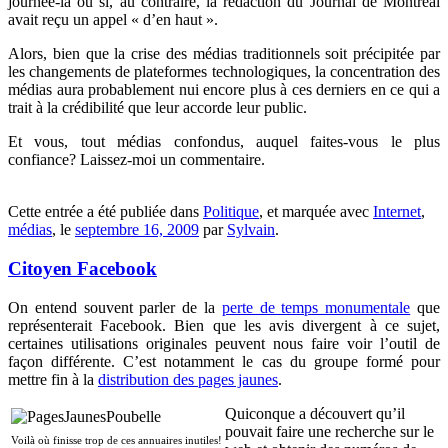
journée-là ou si, au contraire, la rédaction du Journal de Montréal
avait reçu un appel « d’en haut ».
Alors, bien que la crise des médias traditionnels soit précipitée par
les changements de plateformes technologiques, la concentration des
médias aura probablement nui encore plus à ces derniers en ce qui a
trait à la crédibilité que leur accorde leur public.
Et vous, tout médias confondus, auquel faites-vous le plus
confiance? Laissez-moi un commentaire.
Cette entrée a été publiée dans
Politique
, et marquée avec
Internet
,
médias
, le
septembre 16, 2009
par
Sylvain
.
Citoyen Facebook
On entend souvent parler de la
perte de temps monumentale
que
représenterait Facebook. Bien que les avis divergent à ce sujet,
certaines utilisations originales peuvent nous faire voir l’outil de
façon différente. C’est notamment le cas du groupe formé pour
mettre fin à la
distribution des pages jaunes
.
Quiconque a découvert qu’il
pouvait faire une recherche sur le
Voilà où finisse trop de ces annuaires inutiles!