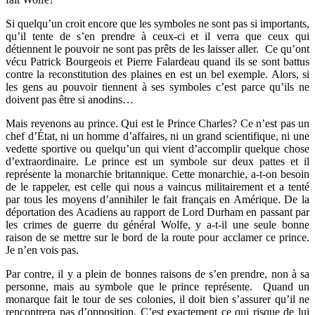
Si quelqu’un croit encore que les symboles ne sont pas si importants,
qu’il tente de s’en prendre à ceux-ci et il verra que ceux qui
détiennent le pouvoir ne sont pas prêts de les laisser aller. Ce qu’ont
vécu Patrick Bourgeois et Pierre Falardeau quand ils se sont battus
contre la reconstitution des plaines en est un bel exemple. Alors, si
les gens au pouvoir tiennent à ses symboles c’est parce qu’ils ne
doivent pas être si anodins…
Mais revenons au prince. Qui est le Prince Charles? Ce n’est pas un
chef d’État, ni un homme d’affaires, ni un grand scientifique, ni une
vedette sportive ou quelqu’un qui vient d’accomplir quelque chose
d’extraordinaire. Le prince est un symbole sur deux pattes et il
représente la monarchie britannique. Cette monarchie, a-t-on besoin
de le rappeler, est celle qui nous a vaincus militairement et a tenté
par tous les moyens d’annihiler le fait français en Amérique. De la
déportation des Acadiens au rapport de Lord Durham en passant par
les crimes de guerre du général Wolfe, y a-t-il une seule bonne
raison de se mettre sur le bord de la route pour acclamer ce prince.
Je n’en vois pas.
Par contre, il y a plein de bonnes raisons de s’en prendre, non à sa
personne, mais au symbole que le prince représente. Quand un
monarque fait le tour de ses colonies, il doit bien s’assurer qu’il ne
rencontrera pas d’opposition. C’est exactement ce qui risque de lui