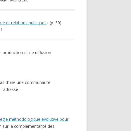
sme et relations publiques
» (p. 30).
df
e production et de diffusion
 cas d’une une communauté
 l’adresse
atégie méthodologique évolutive pour
n sur la complémentarité des