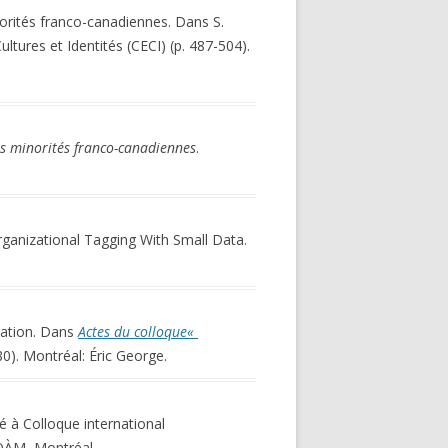
norités franco-canadiennes. Dans S.
ltures et Identités (CECI) (p. 487-504).
des minorités franco-canadiennes
.
Organizational Tagging With Small Data.
mation. Dans
Actes du colloque«
0). Montréal: Éric George.
é à Colloque international
UQÀM, Montréal.