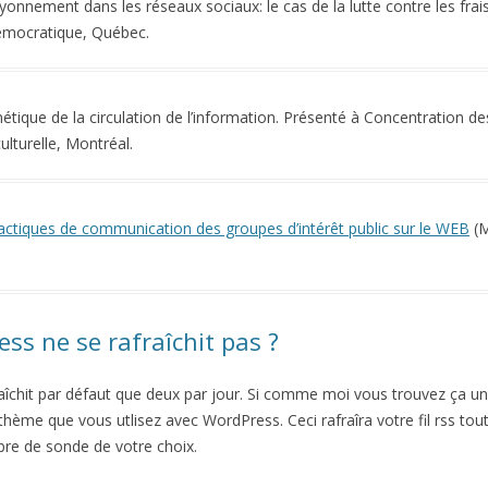
rayonnement dans les réseaux sociaux: le cas de la lutte contre les fra
démocratique, Québec.
étique de la circulation de l’information. Présenté à Concentration 
culturelle, Montréal.
actiques de communication des groupes d’intérêt public sur le WEB
(M
ss ne se rafraîchit pas ?
îchit par défaut que deux par jour. Si comme moi vous trouvez ça un 
 thème que vous utlisez avec WordPress. Ceci rafraîra votre fil rss to
bre de sonde de votre choix.