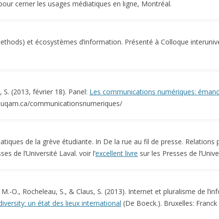
 pour cerner les usages médiatiques en ligne, Montréal.
ethods) et écosystèmes d’information. Présenté à Colloque interuniv
S. (2013, février 18). Panel:
Les communications numériques: émanci
ion.uqam.ca/communicationsnumeriques/
tiques de la grève étudiante. In De la rue au fil de presse. Relations 
es de l’Université Laval. voir l’
excellent livre
sur les Presses de l’Unive
M.-O., Rocheleau, S., & Claus, S. (2013). Internet et pluralisme de l’i
iversity: un état des lieux international
(De Boeck.). Bruxelles: Franck 