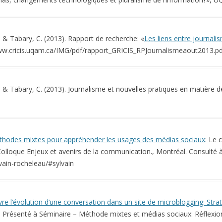
, & Tabary, C. (2013). Rapport de recherche: «
Les liens entre journali
/www.cricis.uqam.ca/IMG/pdf/rapport_GRICIS_RPJournalismeaout2013.p
, & Tabary, C. (2013). Journalisme et nouvelles pratiques en matière d
hodes mixtes pour appréhender les usages des médias sociaux
: Le
olloque Enjeux et avenirs de la communication., Montréal. Consulté à
ain-rocheleau/#sylvain
vre l’évolution d’une conversation dans un site de microblogging: Str
. Présenté à Séminaire – Méthode mixtes et médias sociaux: Réflexio