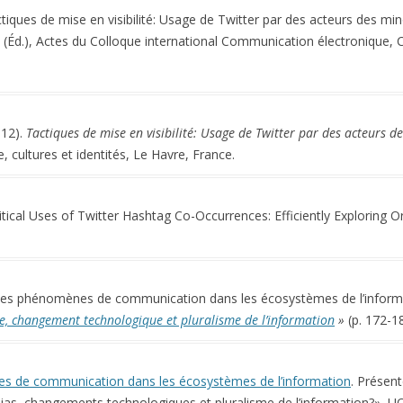
ctiques de mise en visibilité: Usage de Twitter par des acteurs des mi
re (Éd.), Actes du Colloque international Communication électronique, Cu
 12).
Tactiques de mise en visibilité: Usage de Twitter par des acteurs 
cultures et identités, Le Havre, France.
litical Uses of Twitter Hashtag Co-Occurrences: Efficiently Exploring 
n des phénomènes de communication dans les écosystèmes de l’infor
e, changement technologique et pluralisme de l’information
»
(p. 172-18
es de communication dans les écosystèmes de l’information
. Présent
ias, changements technologiques et pluralisme de l’information?», 