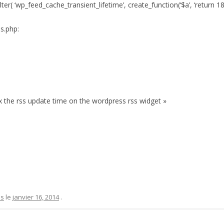
lter( ‘wp_feed_cache_transient_lifetime’, create_function(‘$a’, ‘return 180
s.php:
ix the rss update time on the wordpress rss widget »
ss
le
janvier 16, 2014
.