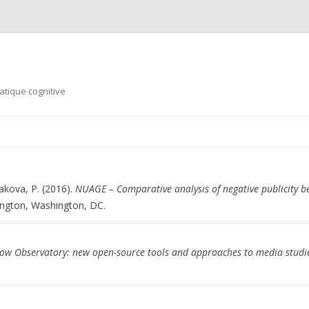
tique cognitive
Aller au contenu principal
akova, P. (2016).
NUAGE – Comparative analysis of negative publicity b
ington, Washington, DC.
low Observatory: new open-source tools and approaches to media studi