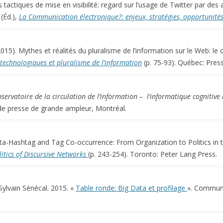
s tactiques de mise en visibilité: regard sur l’usage de Twitter par des
 (Éd.),
La Communication électronique?: enjeux, stratégies, opportunité
015). Mythes et réalités du pluralisme de l’information sur le Web: le
echnologiques et pluralisme de l’information
(p. 75-93). Québec: Press
servatoire de la circulation de l’information – l’informatique cognitive
de presse de grande ampleur, Montréal.
eta-Hashtag and Tag Co-occurrence: From Organization to Politics in 
itics of Discursive Networks
(p. 243-254). Toronto: Peter Lang Press.
ylvain Sénécal. 2015. «
Table ronde: Big Data et profilage
». Commun